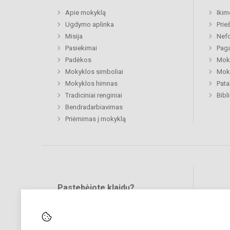
Apie mokyklą
Ikim
Ugdymo aplinka
Prie
Misija
Nefo
Pasiekimai
Paga
Padėkos
Moki
Mokyklos simboliai
Moki
Mokyklos himnas
Pat
Tradiciniai renginiai
Bibl
Bendradarbiavimas
Priėmimas į mokyklą
Pastebėjote klaidų?
Bend
Turite pasiūlymų?
RAŠYKITE