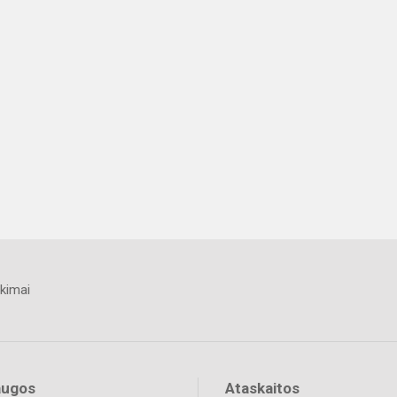
kimai
augos
Ataskaitos