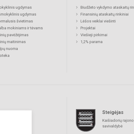
okyklinis ugdymas
Biudžeto vykdymo ataskaitų rin
šmokyklinis ugdymas
Finansinių ataskaitų rinkiniai
rmalusis švietimas
Lėšos veiklai viešinti
lba mokiniams ir tėvams
Projektai
nių pavėžėjimas
Viešieji pirkimai
nių maitinimas
1,2% parama
alpų nuoma
ioteka
Steigėjas
raukime
Kaišiadorių rajono
savivaldybė