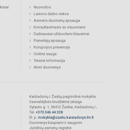
kiniai
Nuorodos
Laisvos darbo vietos
Asmens duomenų apsauga
Konsultavimasis su visuomene
Dažniausiai užduodami klausimai
Pranešėjų apsauga
Korupcijos prevencija
Civilinė sauga
Teisinė informacija
Atviri duomenys
Kaišiadorių r. Žaslių pagrindinė mokykla
Savivaldybės biudžetinė įstaiga
Vytauto g. 1, 56412 Žasliai, Kaišiadorių r.,
Tel.
+370 346 44 328
El. p.
mokykla@zasliu.kaisiadorys.lm.lt
Duomenys kaupiami ir saugomi
Juridinių asmenų registre