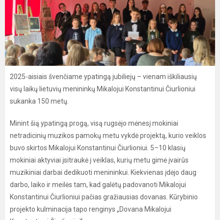
2025-aisiais švenčiame ypatingą jubiliejų – vienam iškiliausių
visų laikų lietuvių menininkų Mikalojui Konstantinui Čiurlioniui
sukanka 150 metų.
Minint šią ypatingą progą, visą rugsėjo mėnesį mokiniai
netradicinių muzikos pamokų metu vykdė projektą, kurio veiklos
buvo skirtos Mikalojui Konstantinui Čiurlioniui. 5–10 klasių
mokiniai aktyviai įsitraukė į veiklas, kurių metu gimė įvairūs
muzikiniai darbai dedikuoti menininkui. Kiekvienas įdėjo daug
darbo, laiko ir meilės tam, kad galėtų padovanoti Mikalojui
Konstantinui Čiurlioniui pačias gražiausias dovanas. Kūrybinio
projekto kulminacija tapo renginys „Dovana Mikalojui