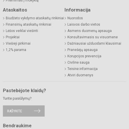
Priėmimas į mokyklą
Ataskaitos
Informacija
Biudžeto vykdymo ataskaitų rinkiniai
Nuorodos
Finansinių ataskaitų rinkiniai
Laisvos darbo vietos
Lėšos veiklai viešinti
Asmens duomenų apsauga
Projektai
Konsultavimasis su visuomene
Viešieji pirkimai
Dažniausiai užduodami klausimai
1,2% parama
Pranešėjų apsauga
Korupcijos prevencija
Civilinė sauga
Teisinė informacija
Atviri duomenys
Pastebėjote klaidų?
Turite pasiūlymų?
RAŠYKITE
Bendraukime