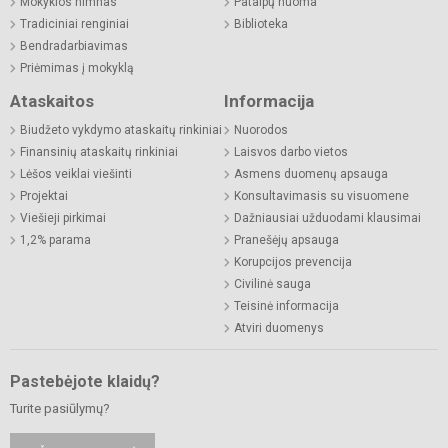
Mokyklos himnas
Patalpų nuoma
Tradiciniai renginiai
Biblioteka
Bendradarbiavimas
Priėmimas į mokyklą
Ataskaitos
Informacija
Biudžeto vykdymo ataskaitų rinkiniai
Nuorodos
Finansinių ataskaitų rinkiniai
Laisvos darbo vietos
Lėšos veiklai viešinti
Asmens duomenų apsauga
Projektai
Konsultavimasis su visuomene
Viešieji pirkimai
Dažniausiai užduodami klausimai
1,2% parama
Pranešėjų apsauga
Korupcijos prevencija
Civilinė sauga
Teisinė informacija
Atviri duomenys
Pastebėjote klaidų?
Turite pasiūlymų?