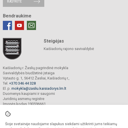
RAŠYKITE
Bendraukime
Steigėjas
Kaišiadorių rajono savivaldybė
Kaišiadorių r. Žaslių pagrindinė mokykla
Savivaldybės biudžetinė įstaiga
Vytauto g. 1, 56412 Žasliai, Kaišiadorių r.,
Tel.
+370 346 44 328
El. p.
mokykla@zasliu.kaisiadorys.lm.lt
Duomenys kaupiami ir saugomi
Juridinių asmenų registre
Įmonės kodas 190596661
Šioje svetainėje naudojame slapukus siekdami užtikrinti jums teikiamų
© 2024. Kaišiadorių r. Žaslių pagrindinė mokykla. Visos teisės saugomos.