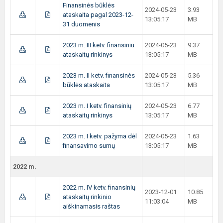
Finansinės būklės
2024-05-23
3.93
ataskaita pagal 2023-12-
13:05:17
MB
31 duomenis
2023 m. III ketv. finansiniu
2024-05-23
9.37
ataskaitų rinkinys
13:05:17
MB
2023 m. II ketv. finansinės
2024-05-23
5.36
būklės ataskaita
13:05:17
MB
2023 m. I ketv. finansinių
2024-05-23
6.77
ataskaitų rinkinys
13:05:17
MB
2023 m. I ketv. pažyma dėl
2024-05-23
1.63
finansavimo sumų
13:05:17
MB
2022 m.
2022 m. IV ketv. finansinių
2023-12-01
10.85
ataskaitų rinkinio
11:03:04
MB
aiškinamasis raštas