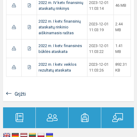
2022 m. IV ketv. finansinių
2023-12-01
46 MB
ataskaitų rinkinys
11:03:14
2022 m. I ketv. finansinių
2023-12-01
2.44
ataskaitų rinkinio
11:03:19
MB
aiškinamasis raštas
2022 m. I ketv. finansinės
2023-12-01
1.41
būklės ataskaita
11:03:22
MB
2022 m. I ketv. veiklos
2023-12-01
892.31
rezultatų ataskaita
11:03:26
KB
Grįžti