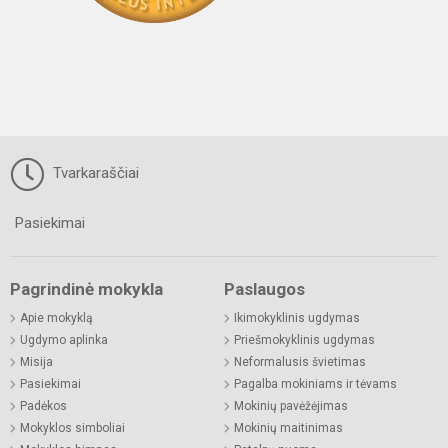
Tvarkaraščiai
Pasiekimai
Pagrindinė mokykla
Paslaugos
Apie mokyklą
Ikimokyklinis ugdymas
Ugdymo aplinka
Priešmokyklinis ugdymas
Misija
Neformalusis švietimas
Pasiekimai
Pagalba mokiniams ir tėvams
Padėkos
Mokinių pavėžėjimas
Mokyklos simboliai
Mokinių maitinimas