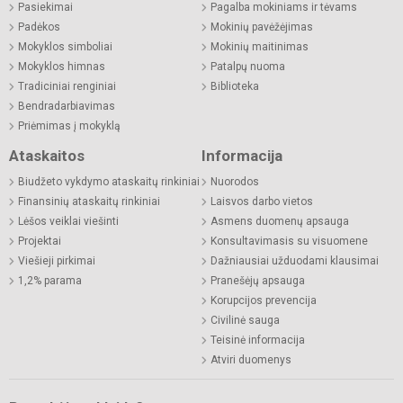
Pasiekimai
Pagalba mokiniams ir tėvams
Padėkos
Mokinių pavėžėjimas
Mokyklos simboliai
Mokinių maitinimas
Mokyklos himnas
Patalpų nuoma
Tradiciniai renginiai
Biblioteka
Bendradarbiavimas
Priėmimas į mokyklą
Ataskaitos
Informacija
Biudžeto vykdymo ataskaitų rinkiniai
Nuorodos
Finansinių ataskaitų rinkiniai
Laisvos darbo vietos
Lėšos veiklai viešinti
Asmens duomenų apsauga
Projektai
Konsultavimasis su visuomene
Viešieji pirkimai
Dažniausiai užduodami klausimai
1,2% parama
Pranešėjų apsauga
Korupcijos prevencija
Civilinė sauga
Teisinė informacija
Atviri duomenys