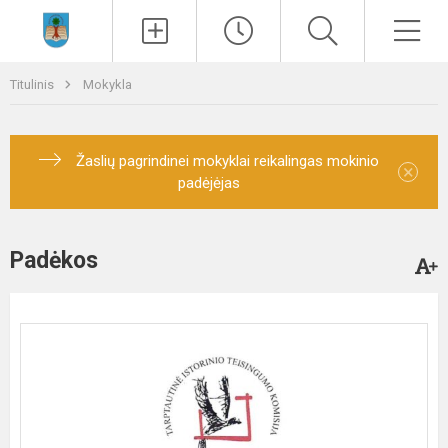
Paieška
Men
Titulinis
Mokykla
Žaslių pagrindinei mokyklai reikalingas mokinio
×
padėjėjas
Padėkos