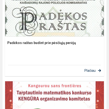
Padėkos raštas budint prie pėsčiųjų perėjų
Plačiau