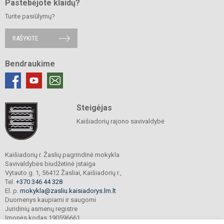
Pastebėjote klaidų?
Turite pasiūlymų?
RAŠYKITE
Bendraukime
Steigėjas
Kaišiadorių rajono savivaldybė
Kaišiadorių r. Žaslių pagrindinė mokykla
Savivaldybės biudžetinė įstaiga
Vytauto g. 1, 56412 Žasliai, Kaišiadorių r.,
Tel.
+370 346 44 328
El. p.
mokykla@zasliu.kaisiadorys.lm.lt
Duomenys kaupiami ir saugomi
Juridinių asmenų registre
Įmonės kodas 190596661